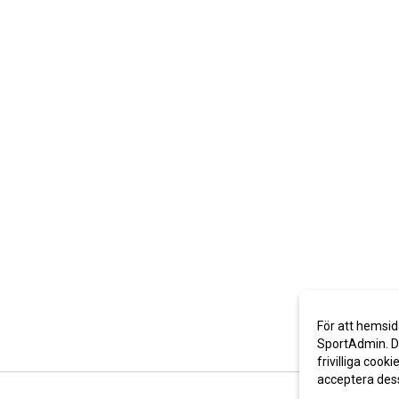
För att hemsid
SportAdmin. De
frivilliga cooki
acceptera des