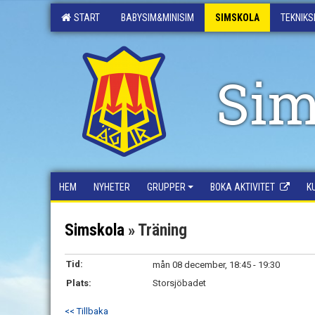
START
BABYSIM&MINISIM
SIMSKOLA
TEKNIKS
Sim
HEM
NYHETER
GRUPPER
BOKA AKTIVITET
K
Simskola
» Träning
Tid:
mån 08 december, 18:45 - 19:30
Plats:
Storsjöbadet
<< Tillbaka