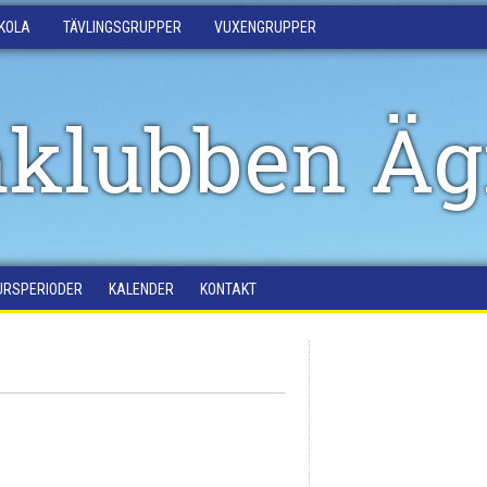
KOLA
TÄVLINGSGRUPPER
VUXENGRUPPER
klubben Äg
URSPERIODER
KALENDER
KONTAKT