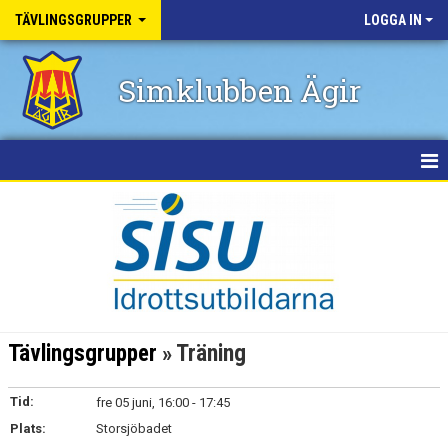
TÄVLINGSGRUPPER
LOGGA IN
Simklubben Ägir
HEM
NYHETER
GRUPPER
TÄVLINGAR
Tävlingsgrupper
» Träning
OM TÄVLINGAR
Tid:
fre 05 juni, 16:00 - 17:45
KALENDER
Plats:
Storsjöbadet