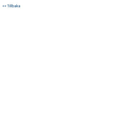
KONTAKT
<< Tillbaka
ANTIDOPING