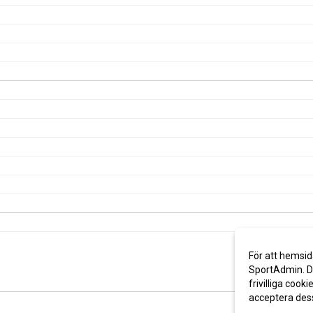
För att hemsid
SportAdmin. De
frivilliga cooki
acceptera des