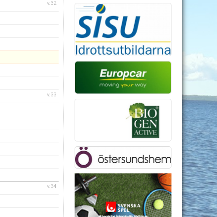
v.32
v.33
v.34