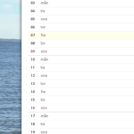
03
mån
04
tis
05
ons
06
tor
07
fre
08
lör
09
sön
10
mån
11
tis
12
ons
13
tor
14
fre
15
lör
16
sön
17
mån
18
tis
19
ons