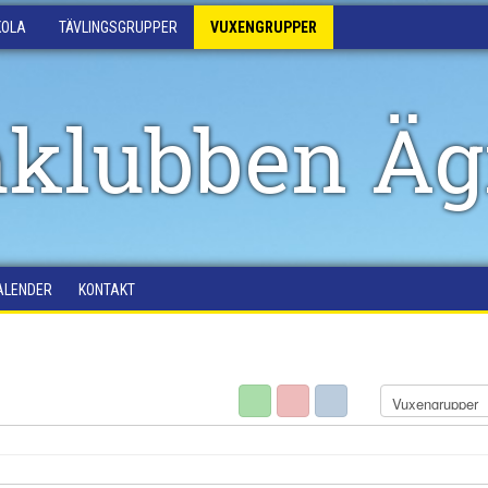
KOLA
TÄVLINGSGRUPPER
VUXENGRUPPER
klubben Äg
ALENDER
KONTAKT