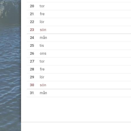
20
tor
21
fre
22
lör
23
sön
24
mån
25
tis
26
ons
27
tor
28
fre
29
lör
30
sön
31
mån