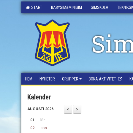
START
BABYSIM&MINISIM
SIMSKOLA
TEKNIKS
Sim
HEM
NYHETER
GRUPPER
BOKA AKTIVITET
K
Kalender
AUGUSTI 2026
01
lör
02
sön