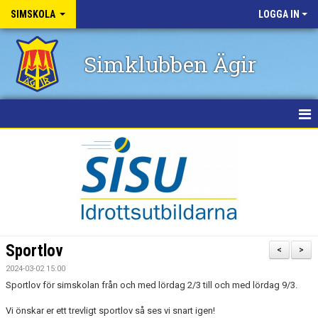
SIMSKOLA
LOGGA IN
Simklubben Ägir
HEM
NYHETER
GRUPPER
BOKA AKTIVITET
Sportlov
<
>
KURSPERIODER
2024-03-02 15:00
Sportlov för simskolan från och med lördag 2/3 till och med lördag 9/3.
KALENDER
Vi önskar er ett trevligt sportlov så ses vi snart igen!