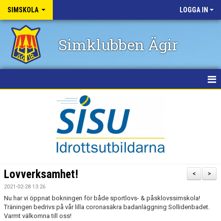
SIMSKOLA
LOGGA IN
Simklubben Ägir
HEM
NYHETER
GRUPPER
BOKA AKTIVITET
Lovverksamhet!
<
>
KURSPERIODER
2021-02-28 13:26
Nu har vi öppnat bokningen för både sportlovs- & påsklovssimskola!
KALENDER
Träningen bedrivs på vår lilla coronasäkra badanläggning Sollidenbadet.
Varmt välkomna till oss!