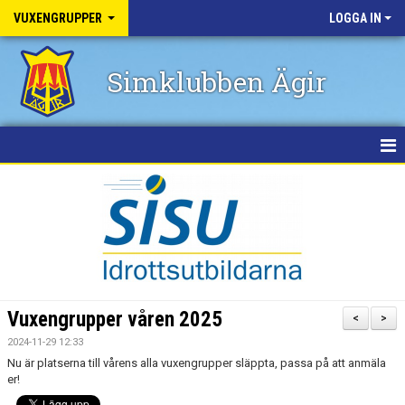
VUXENGRUPPER
LOGGA IN
Simklubben Ägir
HEM
NYHETER
GRUPPER
BOKA AKTIVITET
Vuxengrupper våren 2025
<
>
KALENDER
2024-11-29 12:33
Nu är platserna till vårens alla vuxengrupper släppta, passa på att anmäla
KONTAKT
er!