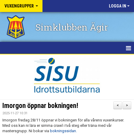
VUXENGRUPPER
LOGGA IN
Simklubben Ägir
HEM
NYHETER
GRUPPER
BOKA AKTIVITET
Imorgon öppnar bokningen!
<
>
KALENDER
2025-11-27 10:31
Imorgon fredag 28/11 öppnar vi bokningen för alla vårens vuxenkurser.
KONTAKT
Med oss kan ni lära er simma crawl i två steg eller träna med vår
mastersgrupp. Ni bokar via
bokningssidan.