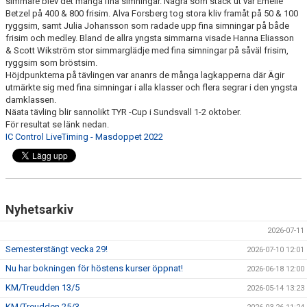
simmare blev det många fina simningar. Några som stack ut var Emelie
AVGIFTER
Betzel på 400 & 800 frisim. Alva Forsberg tog stora kliv framåt på 50 & 100
ryggsim, samt Julia Johansson som radade upp fina simningar på både
frisim och medley. Bland de allra yngsta simmarna visade Hanna Eliasson
FRITIDSKORTET
& Scott Wikström stor simmarglädje med fina simningar på såväl frisim,
ryggsim som bröstsim.
OM KLUBBEN
Höjdpunkterna på tävlingen var ananrs de många lagkapperna där Ägir
utmärkte sig med fina simningar i alla klasser och flera segrar i den yngsta
KLUBBSHOP
damklassen.
Näata tävling blir sannolikt TYR -Cup i Sundsvall 1-2 oktober.
För resultat se länk nedan.
DOKUMENT
IC Control LiveTiming - Masdoppet 2022
Nyhetsarkiv
2026-07-11
Semesterstängt vecka 29!
2026-07-10 12:01
Nu har bokningen för höstens kurser öppnat!
2026-06-18 12:00
KM/Treudden 13/5
2026-05-14 13:23
KM/Treudden 25/3