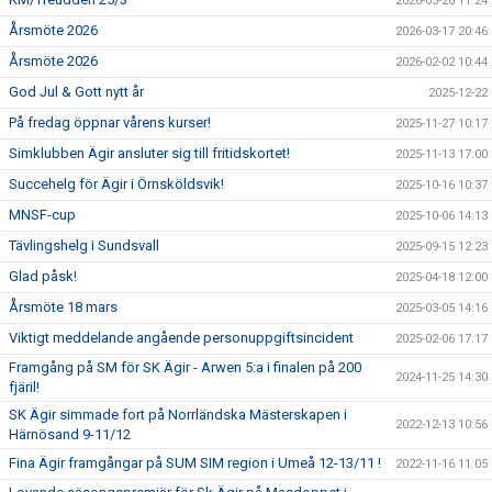
2026-03-26 11:24
Årsmöte 2026
2026-03-17 20:46
Årsmöte 2026
2026-02-02 10:44
God Jul & Gott nytt år
2025-12-22
På fredag öppnar vårens kurser!
2025-11-27 10:17
Simklubben Ägir ansluter sig till fritidskortet!
2025-11-13 17:00
Succehelg för Ägir i Örnsköldsvik!
2025-10-16 10:37
MNSF-cup
2025-10-06 14:13
Tävlingshelg i Sundsvall
2025-09-15 12:23
Glad påsk!
2025-04-18 12:00
Årsmöte 18 mars
2025-03-05 14:16
Viktigt meddelande angående personuppgiftsincident
2025-02-06 17:17
Framgång på SM för SK Ägir - Arwen 5:a i finalen på 200
2024-11-25 14:30
fjäril!
SK Ägir simmade fort på Norrländska Mästerskapen i
2022-12-13 10:56
Härnösand 9-11/12
Fina Ägir framgångar på SUM SIM region i Umeå 12-13/11 !
2022-11-16 11:05