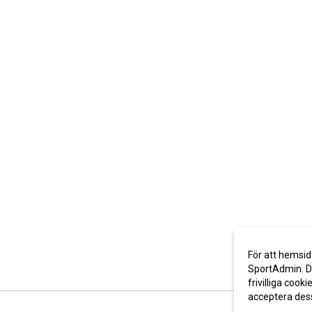
För att hemsid
SportAdmin. De
frivilliga cooki
acceptera des