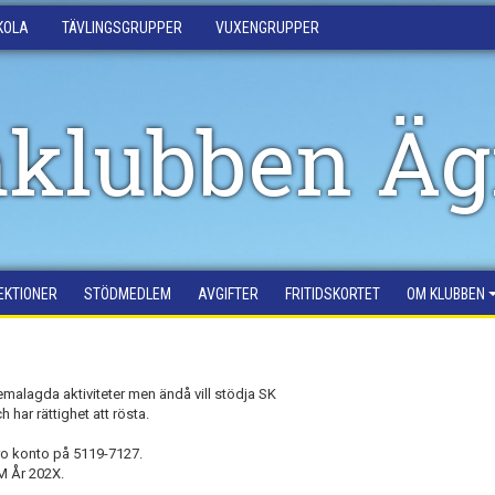
KOLA
TÄVLINGSGRUPPER
VUXENGRUPPER
klubben Äg
EKTIONER
STÖDMEDLEM
AVGIFTER
FRITIDSKORTET
OM KLUBBEN
malagda aktiviteter men ändå vill stödja SK
har rättighet att rösta.
iro konto på 5119-7127.
 År 202X.