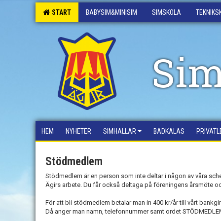
START
BABYSIM&MINISIM
SIMSKOLA
TEKNIKS
Sim
HEM
NYHETER
SIMHALLAR
BADKALAS
PRIVATL
Stödmedlem
Stödmedlem är en person som inte deltar i någon av våra sche
Ägirs arbete. Du får också deltaga på föreningens årsmöte och 
För att bli stödmedlem betalar man in 400 kr/år till vårt bankg
Då anger man namn, telefonnummer samt ordet STÖDMEDLEM