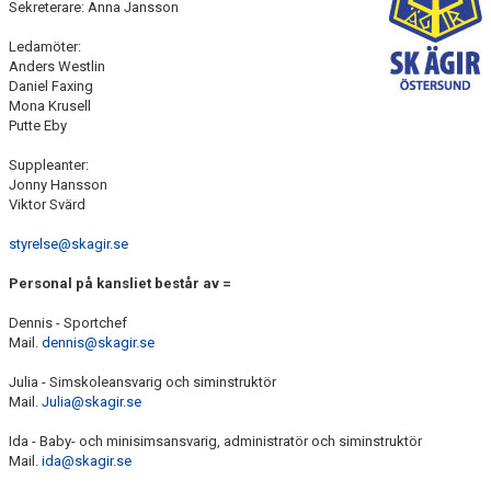
Sekreterare: Anna Jansson
AVGIFTER
Ledamöter:
FRITIDSKORTET
Anders Westlin
Daniel Faxing
Mona Krusell
OM KLUBBEN
Putte Eby
ALLMÄNNA VILLKOR & POLICY
Suppleanter:
Jonny Hansson
Viktor Svärd
JOBBA HOS OSS
styrelse@skagir.se
FÖRSÄKRINGAR
Personal på kansliet består av =
KONTAKT
Dennis - Sportchef
Mail.
dennis@skagir.se
KLUBBSHOP
Julia - Simskoleansvarig och siminstruktör
DOKUMENT
Mail.
Julia@skagir.se
Ida - Baby- och minisimsansvarig, administratör och siminstruktör
Mail.
ida@skagir.se