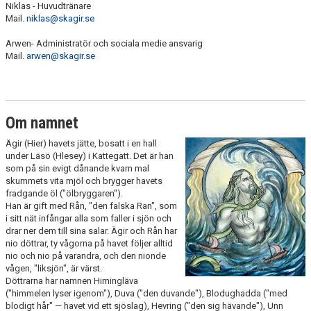
Niklas - Huvudtränare
Mail.
niklas@skagir.se
Arwen- Administratör och sociala medie ansvarig
Mail.
arwen@skagir.se
Om namnet
Ägir (Hier) havets jätte, bosatt i en hall
under Läsö (Hlesey) i Kattegatt. Det är han
som på sin evigt dånande kvarn mal
skummets vita mjöl och brygger havets
fradgande öl ("ölbryggaren").
Han är gift med Rån, "den falska Ran", som
i sitt nät infångar alla som faller i sjön och
drar ner dem till sina salar. Ägir och Rån har
nio döttrar, ty vågorna på havet följer alltid
nio och nio på varandra, och den nionde
vågen, "liksjön", är värst.
Döttrarna har namnen Himingläva
("himmelen lyser igenom"), Duva ("den duvande"), Blodughadda ("med
blodigt hår" — havet vid ett sjöslag), Hevring ("den sig hävande"), Unn