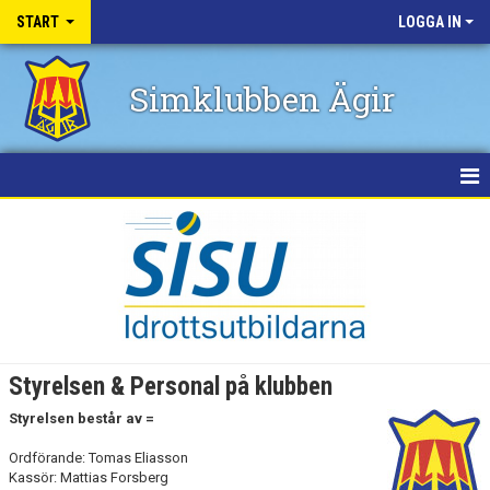
START
LOGGA IN
Simklubben Ägir
HEM
NYHETER
SIMHALLAR
BADKALAS
Styrelsen & Personal på klubben
PRIVATLEKTIONER
Styrelsen består av =
STÖDMEDLEM
Ordförande: Tomas Eliasson
Kassör: Mattias Forsberg