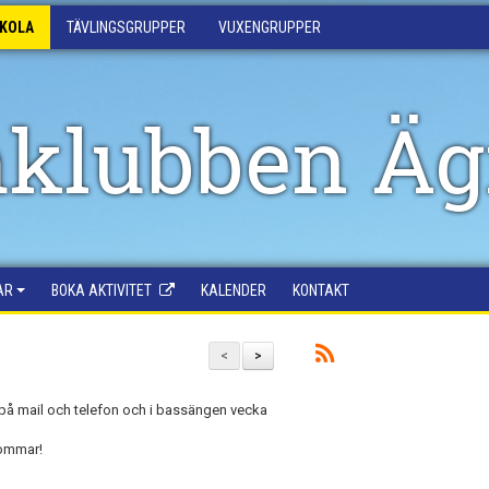
SKOLA
TÄVLINGSGRUPPER
VUXENGRUPPER
klubben Äg
AR
BOKA AKTIVITET
KALENDER
KONTAKT
<
>
0 på mail och telefon och i bassängen vecka
 sommar!