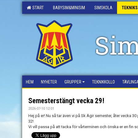
START
BABYSIM&MINISIM
SIMSKOLA
TEKNIK
Sim
HEM
NYHETER
GRUPPER
TEKNIKKOLLO
TÄVLING
Semesterstängt vecka 29!
2026-07-10 12:01
Hej på er! Nu så tar även vi på Sk Ägir semester, åter vecka 3
32!
Vi vill passa på att tacka för vårterminen och önska er en fin