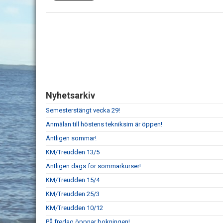
Nyhetsarkiv
Semesterstängt vecka 29!
Anmälan till höstens tekniksim är öppen!
Äntligen sommar!
KM/Treudden 13/5
Äntligen dags för sommarkurser!
KM/Treudden 15/4
KM/Treudden 25/3
KM/Treudden 10/12
På fredag öppnar bokningen!