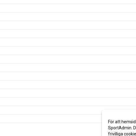
För att hemsid
SportAdmin. De
frivilliga cooki