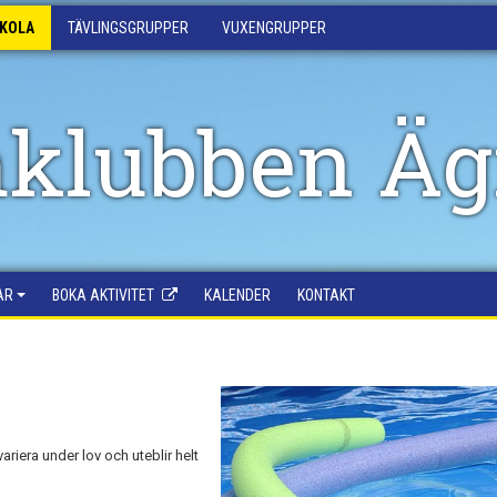
SKOLA
TÄVLINGSGRUPPER
VUXENGRUPPER
klubben Äg
AR
BOKA AKTIVITET
KALENDER
KONTAKT
ariera under lov och uteblir helt