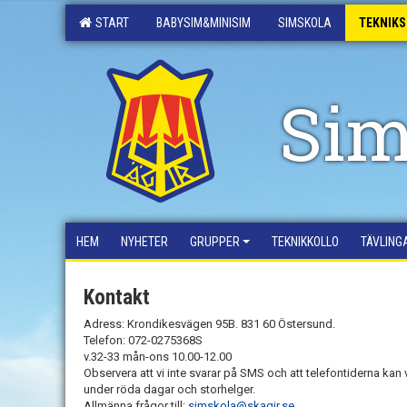
START
BABYSIM&MINISIM
SIMSKOLA
TEKNIK
Sim
HEM
NYHETER
GRUPPER
TEKNIKKOLLO
TÄVLING
Kontakt
Adress: Krondikesvägen 95B. 831 60 Östersund.
Telefon: 072-0275368S
v.32-33 mån-ons 10.00-12.00
Observera att vi inte svarar på SMS och att telefontiderna kan v
under röda dagar och storhelger.
Allmänna frågor till:
simskola@skagir.se