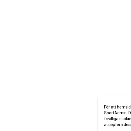
För att hemsid
SportAdmin. De
frivilliga cooki
acceptera des