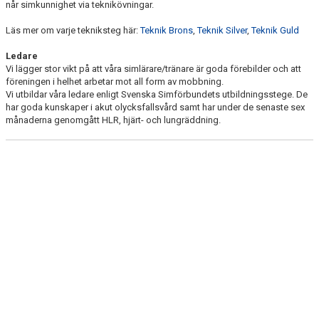
når simkunnighet via teknikövningar.
SIMIDROTTSGRUPP
Läs mer om varje tekniksteg här:
Teknik Brons
,
Teknik Silver
,
Teknik Guld
TEKNIKKOLLO
Ledare
Vi lägger stor vikt på att våra simlärare/tränare är goda förebilder och att
TÄVLINGAR
föreningen i helhet arbetar mot all form av mobbning.
Vi utbildar våra ledare enligt Svenska Simförbundets utbildningsstege. De
BOKA AKTIVITET
har goda kunskaper i akut olycksfallsvård samt har under de senaste sex
månaderna genomgått HLR, hjärt- och lungräddning.
KALENDER
KONTAKT