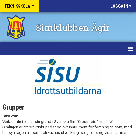
TEKNIKSKOLA
LOGGA IN
Simklubben Ägir
HEM
NYHETER
GRUPPER
TEKNIK BRONS
Grupper
TEKNIK SILVER
Struktur
Verksamheten har sin grund i Svenska Simförbundets ”simlinje”.
TEKNIK GULD
Simlinjen är ett praktiskt pedagogiskt instrument för föreningen som, med
hänsyn tagen till barn och vuxnas utveckling, steg för steg visar hur man